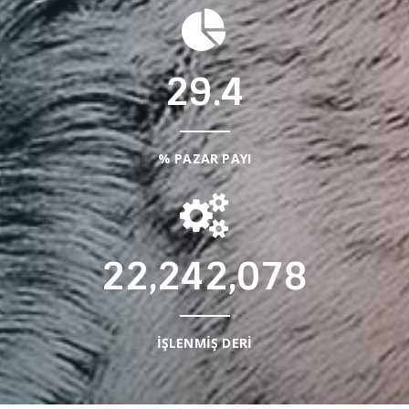
29.4
% PAZAR PAYI
22,242,078
İŞLENMİŞ DERİ