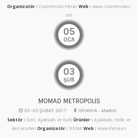
Organizatör :
Couromoda Feiras
Web :
www.couromoda.c
om
05
OCA
03
ŞUB
MOMAD METROPOLİS
03~05 ŞUBAT 2017
ISPANYA - Madrid
Sektör :
Deri, Ayakkabı ve Kürk
Ürünler :
Ayakkabı, terlik ve
deri urunleri
Organizatör :
IFEMA
Web :
www.ifema.es