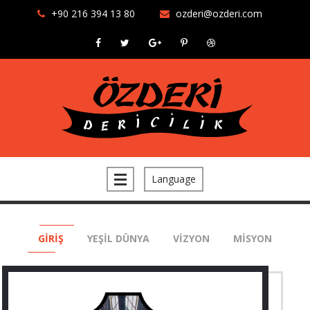
+90 216 394 13 80
ozderi@ozderi.com
Language
GİRİŞ
YEŞİL DÜNYA
VİZYON
MİSYON