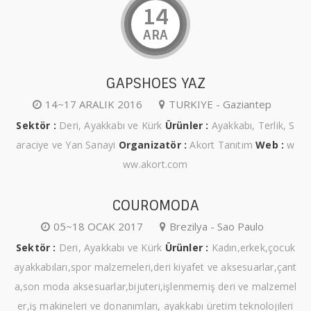
14
ARA
GAPSHOES YAZ
14~17 ARALIK 2016
TURKIYE - Gaziantep
Sektör :
Deri, Ayakkabı ve Kürk
Ürünler :
Ayakkabı, Terlik, S
araciye ve Yan Sanayi
Organizatör :
Akort Tanıtım
Web :
w
ww.akort.com
COUROMODA
05~18 OCAK 2017
Brezilya - Sao Paulo
Sektör :
Deri, Ayakkabı ve Kürk
Ürünler :
Kadın,erkek,çocuk
ayakkabıları,spor malzemeleri,deri kiyafet ve aksesuarlar,çant
a,son moda aksesuarlar,bijuteri,işlenmemiş deri ve malzemel
er,iş makineleri ve donanımları, ayakkabı üretim teknolojileri