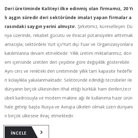
Deri üretiminde Kaliteyi ilke edinmiş olan firmamız, 20 Yı
lı aşgın süredir deri sektöründe imalat yapan firmalar a
rasındaki saygın yerini almıştır.
Şirketimiz, küreselleşen Dü
nya üzerinde, rekabet gücünü ve ihracat potansiyelini arttırmak
amacıyla; sektördeki Yurt içi/Yurt dışı Fuar ve Organizasyonlara
katılımlarına devam etmektedir. Yıllık üretim miktarlarımız, dön
em içerisinde üretilen deri çeşidine göre değişiklik gösterebilir.
Aynı cins ve renkteki deri üretiminde yıllık tam kapasite hedefle
ri kolaylıkla yakalanmaktadır. Sektöründe edindiği tecrübeler ile
dünyanın birçok ülkesinden ithal ettiği kürklük ham derileri,tecr
übeli kadrosuyla ve modern makine ağı ile kullanıma hazır ürün
hale getirip başta Rusya ve Avrupa ülkeleri olmak üzeri dünyanı
n birçok ülkesine ihraç etmektedir.
İNCELE